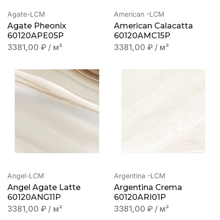
Agate-LCM
American -LCM
Agate Pheonix
American Calacatta
60120APE05P
60120AMC15P
3381,00
₽
/ м²
3381,00
₽
/ м²
Angel-LCM
Argentina -LCM
Angel Agate Latte
Argentina Crema
60120ANG11P
60120ARI01P
3381,00
₽
/ м²
3381,00
₽
/ м²