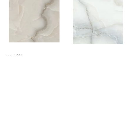
Iron-LCM
Moonstone-LCM
linari Beige 60120LNA11P
Moonstone
60120MOS11P
3381,00
₽
/ м²
3381,00
₽
/ м²