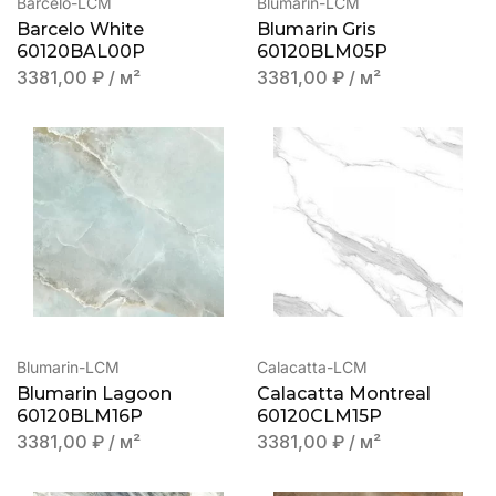
Barcelo-LCM
Blumarin-LCM
Barcelo White
Blumarin Gris
60120BAL00P
60120BLM05P
3381,00
₽
/ м²
3381,00
₽
/ м²
Blumarin-LCM
Calacatta-LCM
Blumarin Lagoon
Calacatta Montreal
60120BLM16P
60120CLM15P
3381,00
₽
/ м²
3381,00
₽
/ м²