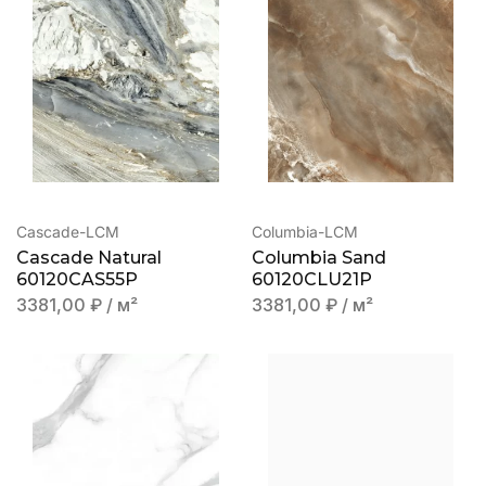
Cascade-LCM
Columbia-LCM
Cascade Natural
Columbia Sand
60120СAS55P
60120CLU21P
3381,00
₽
/ м²
3381,00
₽
/ м²