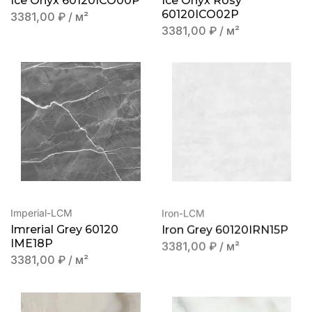
Ice Onyx 60120ICO00P
Ice Onyx Rosy
60120ICO02P
3381,00
₽
/ м²
3381,00
₽
/ м²
Imperial-LCM
Iron-LCM
Imrerial Grey 60120
Iron Grey 60120IRN15P
IME18P
3381,00
₽
/ м²
3381,00
₽
/ м²