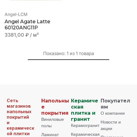
Angel-LCM
Angel Agate Latte
60120ANG11P
3381,00
₽
/ м²
Показано:
1
из
1
товара
Сеть
Напольны
Керамиче
Покупател
магазинов
е
ская
ям
напольных
покрытия
плитка и
О компании
покрытий
Виниловые
гранит
Новости и
и
Керамогранит
полы
керамическ
акции
ой плитки
Керамическая
Ламинат