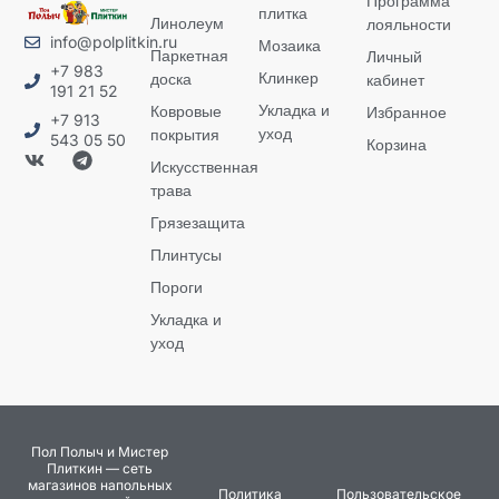
Программа
плитка
Линолеум
лояльности
info@polplitkin.ru
Мозаика
Паркетная
Личный
+7 983
Клинкер
доска
кабинет
191 21 52
Укладка и
Ковровые
Избранное
+7 913
уход
покрытия
543 05 50
Корзина
Искусственная
трава
Грязезащита
Плинтусы
Пороги
Укладка и
уход
Пол Полыч и Мистер
Плиткин — сеть
магазинов напольных
Политика
Пользовательское