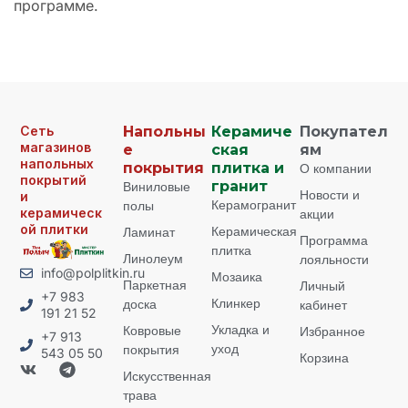
программе.
Сеть
Напольны
Керамиче
Покупател
магазинов
е
ская
ям
напольных
покрытия
плитка и
О компании
покрытий
Виниловые
гранит
Новости и
и
Керамогранит
полы
керамическ
акции
ой плитки
Керамическая
Ламинат
Программа
плитка
Линолеум
лояльности
info@polplitkin.ru
Мозаика
Паркетная
Личный
+7 983
Клинкер
доска
кабинет
191 21 52
Укладка и
Ковровые
Избранное
+7 913
уход
покрытия
543 05 50
Корзина
Искусственная
трава