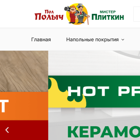
Пол
Сеть
Полыч
магазинов
и
напольных
Мистер
покрытий
Плиткин
и
Главная
Напольные покрытия
керамической
плитки