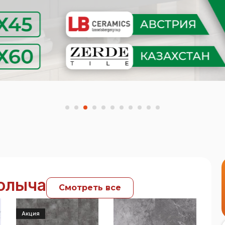
Полыча
Смотреть все
Акция