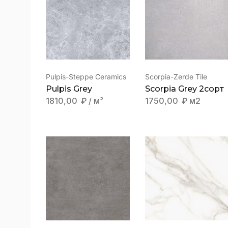
КОГДА НУЖЕН
КЕРАМОГРАНИТ “ЗДЕСЬ И
СЕЙЧАС”
Pulpis-Steppe Ceramics
Scorpia-Zerde Tile
Pulpis Grey
Scorpia Grey 2сорт
1810,00
₽
/ м²
1750,00
₽
м2