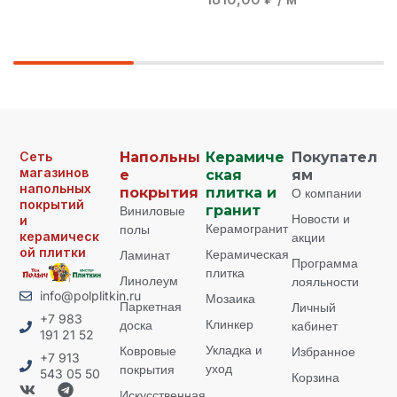
Сеть
Напольны
Керамиче
Покупател
магазинов
е
ская
ям
напольных
покрытия
плитка и
О компании
покрытий
Виниловые
гранит
Новости и
и
Керамогранит
полы
керамическ
акции
ой плитки
Керамическая
Ламинат
Программа
плитка
Линолеум
лояльности
info@polplitkin.ru
Мозаика
Паркетная
Личный
+7 983
Клинкер
доска
кабинет
191 21 52
Укладка и
Ковровые
Избранное
+7 913
уход
покрытия
543 05 50
Корзина
Искусственная