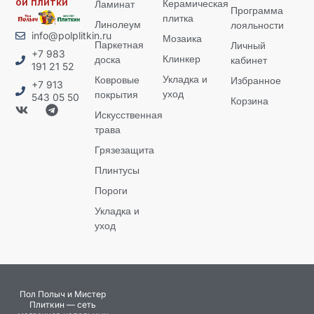
ой плитки
Керамическая
Ламинат
Программа
плитка
Линолеум
лояльности
info@polplitkin.ru
Мозаика
Паркетная
Личный
+7 983
Клинкер
доска
кабинет
191 21 52
Укладка и
Ковровые
Избранное
+7 913
уход
покрытия
543 05 50
Корзина
Искусственная
трава
Грязезащита
Плинтусы
Пороги
Укладка и
уход
Пол Полыч и Мистер
Плиткин — сеть