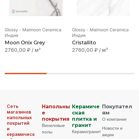
Glossy - Maimoon Ceramica
Glossy - Maimoon Ceramica
Индия
Индия
Moon Onix Grey
Cristallito
2760,00
₽
/ м²
2760,00
₽
/ м²
Сеть
Напольны
Керамиче
Покупател
магазинов
е
ская
ям
напольных
покрытия
плитка и
О компании
покрытий
Виниловые
гранит
Новости и
и
Керамогранит
полы
керамическ
акции