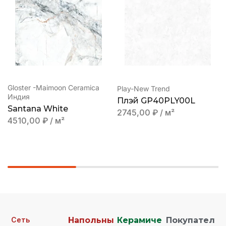
Gloster -Maimoon Ceramica
Play-New Trend
Индия
Плэй GP40PLY00L
Santana White
2745,00
₽
/ м²
4510,00
₽
/ м²
Сеть
Напольны
Керамиче
Покупател