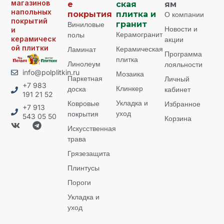
магазинов
е
ская
ям
напольных
покрытия
плитка и
О компании
покрытий
Виниловые
гранит
Новости и
и
Керамогранит
полы
керамическ
акции
ой плитки
Керамическая
Ламинат
Программа
плитка
Линолеум
лояльности
info@polplitkin.ru
Мозаика
Паркетная
Личный
+7 983
Клинкер
доска
кабинет
191 21 52
Укладка и
Ковровые
Избранное
+7 913
уход
покрытия
543 05 50
Корзина
Искусственная
трава
Грязезащита
Плинтусы
Пороги
Укладка и
уход