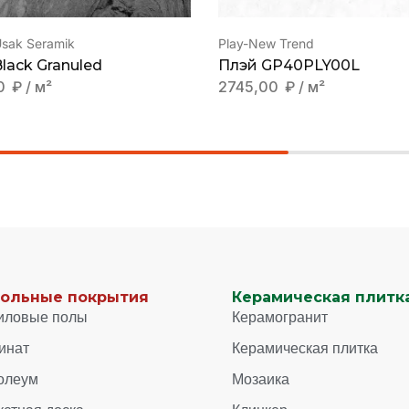
Usak Seramik
Play-New Trend
lack Granuled
Плэй GP40PLY00L
0
₽
/ м²
2745,00
₽
/ м²
ольные покрытия
Керамическая плитка
иловые полы
Керамогранит
инат
Керамическая плитка
олеум
Мозаика