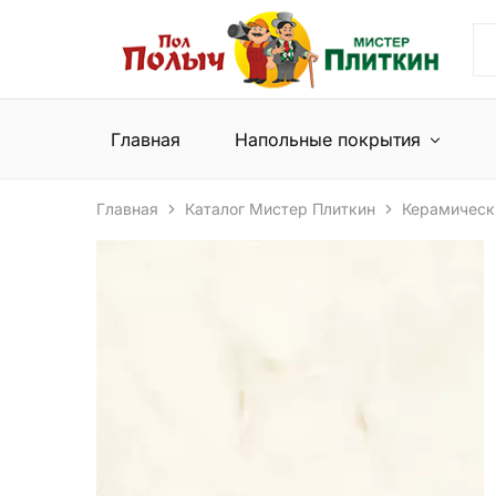
Пол
Сеть
Полыч
магазинов
и
напольных
Мистер
покрытий
Плиткин
и
Главная
Напольные покрытия
керамической
плитки
Главная
Каталог Мистер Плиткин
Керамическ