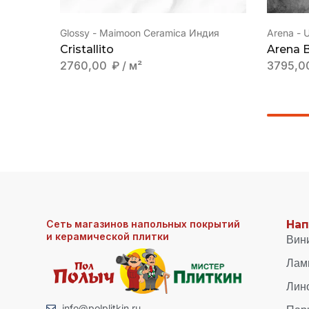
Glossy - Maimoon Ceramica Индия
Arena - 
Cristallito
Arena B
2760,00
₽
/ м²
3795,0
Сеть магазинов напольных покрытий
Нап
и керамической плитки
Вин
Лам
Лин
info@polplitkin.ru