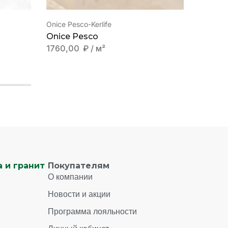
Onice Pesco-Kerlife
Glossy 
Onice Pesco
Lucia 
1760,00
₽
/ м²
2970,
 и гранит
Покупателям
О компании
Новости и акции
Программа лояльности