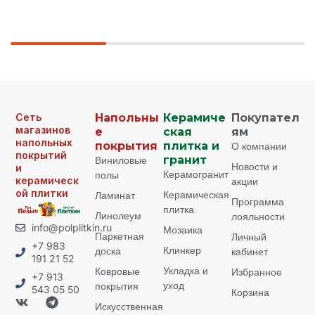
Сеть
Напольны
Керамиче
Покупател
магазинов
е
ская
ям
напольных
покрытия
плитка и
О компании
покрытий
Виниловые
гранит
Новости и
и
Керамогранит
полы
керамическ
акции
ой плитки
Керамическая
Ламинат
Программа
плитка
Линолеум
лояльности
info@polplitkin.ru
Мозаика
Паркетная
Личный
+7 983
Клинкер
доска
кабинет
191 21 52
Укладка и
Ковровые
Избранное
+7 913
уход
покрытия
543 05 50
Корзина
Искусственная