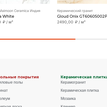
-Maimoon Ceramica Индия
Керамический гранит
a White
Gloud Onix GT60605002
0
₽
/ м²
2490,00
₽
/ м²
ольные покрытия
Керамическая плитка
иловые полы
Керамогранит
инат
Керамическая плитка
олеум
Мозаика
кетная доска
Клинкер