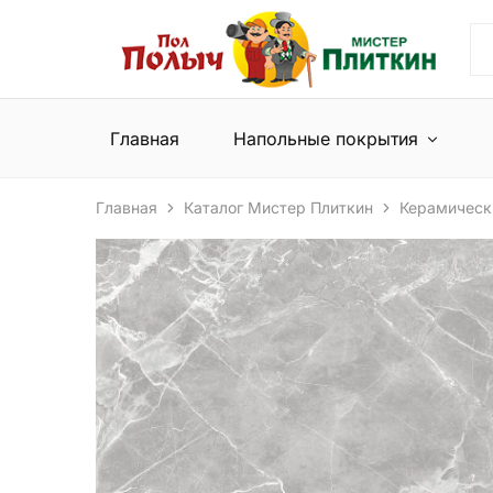
Пол
Сеть
Полыч
магазинов
и
напольных
Мистер
покрытий
Плиткин
и
Главная
Напольные покрытия
керамической
плитки
Главная
Каталог Мистер Плиткин
Керамическ