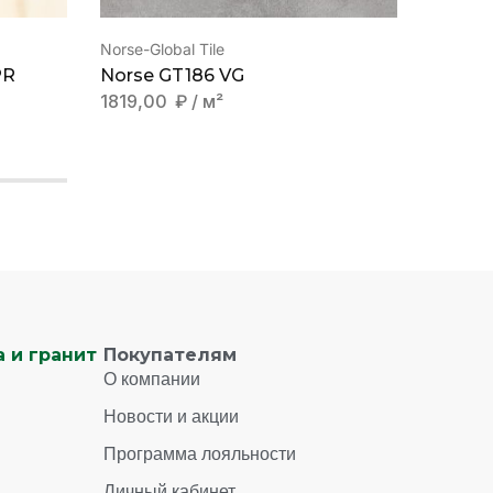
Norse-Global Tile
Miller-Gl
PR
Norse GT186 VG
Miller
1819,00
₽
/ м²
3328,
 и гранит
Покупателям
О компании
Новости и акции
Программа лояльности
Личный кабинет