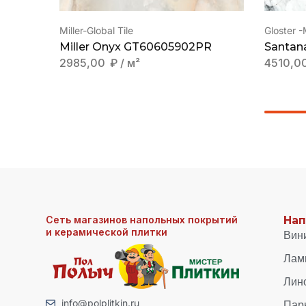
Miller-Global Tile
Gloster 
Miller Onyx GT60605902PR
Santan
2985,00
₽
/ м²
4510,0
Сеть магазинов напольных покрытий
Нап
и керамической плитки
Вин
Лам
Лин
Пар
info@polplitkin.ru