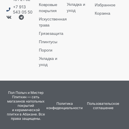
Укладка и
Ковровые
Избранное
+7 913
уход
покрытия
543 05 50
Корзина
Искусственная
трава
Грязезащита
Плинтусы
Пороги
Укладка и
уход
Пол Полыч и Мистер
Плиткин — сеть
магазинов напольных
Политика
Пользовательское
покрытий
конфиденциальности
соглашение
и керамической
плитки в Абакане. Все
права защищены.