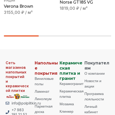
Индия
Norse GT185 VG
Verona Brown
1819,00
₽
/ м²
3155,00
₽
/ м²
Сеть
Напольны
Керамиче
Покупател
магазинов
е
ская
ям
напольных
покрытия
плитка и
О компании
покрытий
Виниловые
гранит
Новости и
и
Керамогранит
полы
керамическ
акции
ой плитки
Керамическая
Ламинат
Программа
плитка
Линолеум
лояльности
info@polplitkin.ru
Мозаика
Паркетная
Личный
+7 983
Клинкер
доска
кабинет
191 21 52