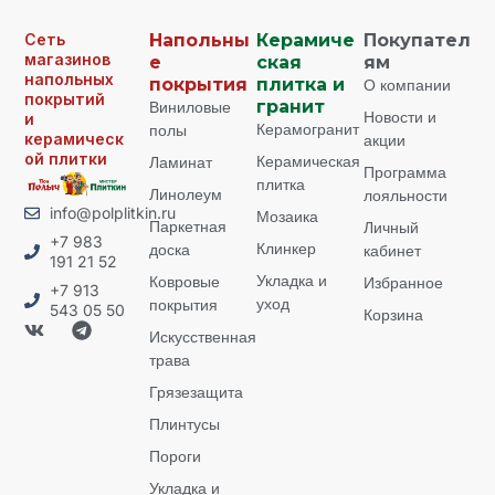
Сеть
Напольны
Керамиче
Покупател
магазинов
е
ская
ям
напольных
покрытия
плитка и
О компании
покрытий
Виниловые
гранит
Новости и
и
Керамогранит
полы
керамическ
акции
ой плитки
Керамическая
Ламинат
Программа
плитка
Линолеум
лояльности
info@polplitkin.ru
Мозаика
Паркетная
Личный
+7 983
Клинкер
доска
кабинет
191 21 52
Укладка и
Ковровые
Избранное
+7 913
уход
покрытия
543 05 50
Корзина
Искусственная
трава
Грязезащита
Плинтусы
Пороги
Укладка и