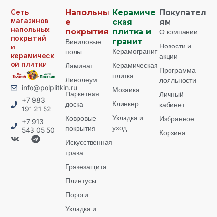
Сеть
Напольны
Керамиче
Покупател
магазинов
е
ская
ям
напольных
покрытия
плитка и
О компании
покрытий
Виниловые
гранит
Новости и
и
Керамогранит
полы
керамическ
акции
ой плитки
Керамическая
Ламинат
Программа
плитка
Линолеум
лояльности
info@polplitkin.ru
Мозаика
Паркетная
Личный
+7 983
Клинкер
доска
кабинет
191 21 52
Укладка и
Ковровые
Избранное
+7 913
уход
покрытия
543 05 50
Корзина
Искусственная
трава
Грязезащита
Плинтусы
Пороги
Укладка и