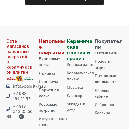
Сеть
Напольны
Керамиче
Покупател
магазинов
е
ская
ям
напольных
покрытия
плитка и
О компании
покрытий
Виниловые
гранит
Новости и
и
Керамогранит
полы
керамическ
акции
ой плитки
Керамическая
Ламинат
Программа
плитка
Линолеум
лояльности
info@polplitkin.ru
Мозаика
Паркетная
Личный
+7 983
Клинкер
доска
кабинет
191 21 52
Укладка и
Ковровые
Избранное
+7 913
уход
покрытия
543 05 50
Корзина
Искусственная
трава