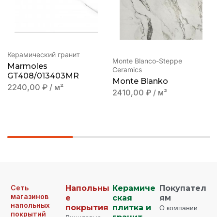
Керамический гранит
Monte Blanco-Steppe
Marmoles
Ceramics
GT408/013403MR
Monte Blanko
2240,00
₽
/ м²
2410,00
₽
/ м²
Сеть
Напольны
Керамиче
Покупател
магазинов
е
ская
ям
напольных
покрытия
плитка и
О компании
покрытий