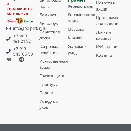
Виниловые
гранит
Новости и
и
Керамогранит
полы
керамическ
акции
ой плитки
Керамическая
Ламинат
Программа
плитка
Линолеум
лояльности
info@polplitkin.ru
Мозаика
Паркетная
Личный
+7 983
Клинкер
доска
кабинет
191 21 52
Укладка и
Ковровые
Избранное
+7 913
уход
покрытия
543 05 50
Корзина
Искусственная
трава
Грязезащита
Плинтусы
Пороги
Укладка и
уход