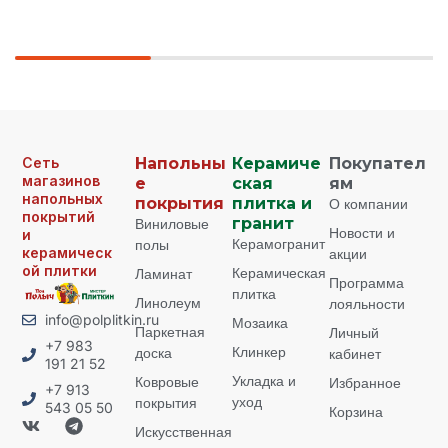
Сеть
Напольны
Керамиче
Покупател
магазинов
е
ская
ям
напольных
покрытия
плитка и
О компании
покрытий
Виниловые
гранит
Новости и
и
Керамогранит
полы
керамическ
акции
ой плитки
Керамическая
Ламинат
Программа
плитка
Линолеум
лояльности
info@polplitkin.ru
Мозаика
Паркетная
Личный
+7 983
Клинкер
доска
кабинет
191 21 52
Укладка и
Ковровые
Избранное
+7 913
уход
покрытия
543 05 50
Корзина
Искусственная