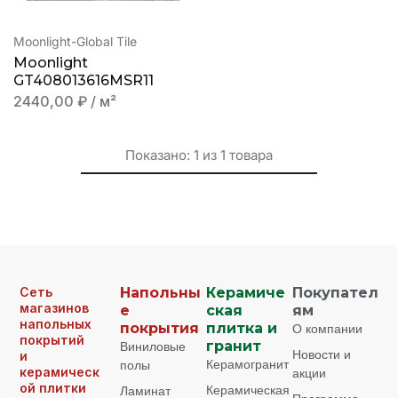
Moonlight-Global Tile
Moonlight
GT408013616MSR11
2440,00
₽
/ м²
Показано:
1
из
1
товара
Сеть
Напольны
Керамиче
Покупател
магазинов
е
ская
ям
напольных
покрытия
плитка и
О компании
покрытий
Виниловые
гранит
Новости и
и
Керамогранит
полы
керамическ
акции
ой плитки
Керамическая
Ламинат