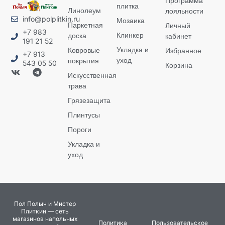
Программа
плитка
Линолеум
лояльности
info@polplitkin.ru
Мозаика
Паркетная
Личный
+7 983
Клинкер
доска
кабинет
191 21 52
Укладка и
Ковровые
Избранное
+7 913
уход
покрытия
543 05 50
Корзина
Искусственная
трава
Грязезащита
Плинтусы
Пороги
Укладка и
уход
Пол Полыч и Мистер
Плиткин — сеть
магазинов напольных
Политика
Пользовательское