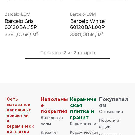
Barcelo-LCM
Barcelo-LCM
Barcelo Gris
Barcelo White
60120BAL15P
60120BAL00P
3381,00
₽
/ м²
3381,00
₽
/ м²
Показано:
2
из
2
товаров
Сеть
Напольны
Керамиче
Покупател
магазинов
е
ская
ям
напольных
покрытия
плитка и
О компании
покрытий
Виниловые
гранит
Новости и
и
Керамогранит
полы
керамическ
акции
ой плитки
Керамическая
Ламинат