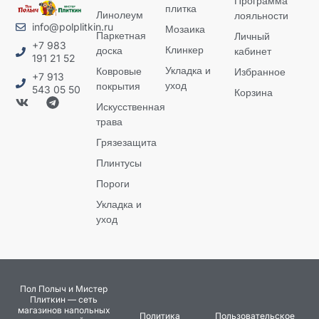
Программа
плитка
Линолеум
лояльности
info@polplitkin.ru
Мозаика
Паркетная
Личный
+7 983
Клинкер
доска
кабинет
191 21 52
Укладка и
Ковровые
Избранное
+7 913
уход
покрытия
543 05 50
Корзина
Искусственная
трава
Грязезащита
Плинтусы
Пороги
Укладка и
уход
Пол Полыч и Мистер
Плиткин — сеть
магазинов напольных
Политика
Пользовательское