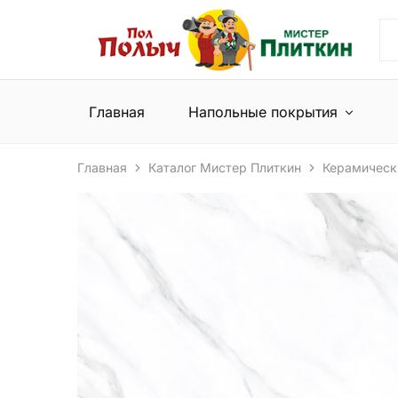
Пол
Сеть
Полыч
магазинов
и
напольных
Мистер
покрытий
Плиткин
и
Главная
Напольные покрытия
керамической
плитки
Главная
Каталог Мистер Плиткин
Керамическ