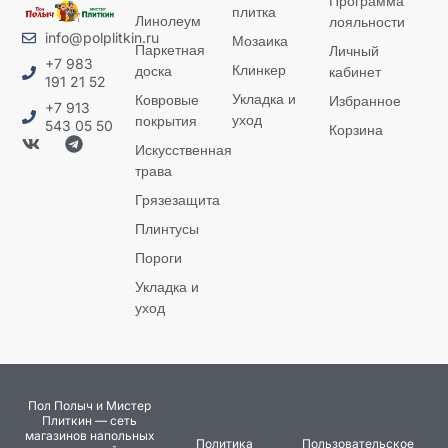
Программа
плитка
Линолеум
лояльности
info@polplitkin.ru
Мозаика
Паркетная
Личный
+7 983
Клинкер
доска
кабинет
191 21 52
Укладка и
Ковровые
Избранное
+7 913
уход
покрытия
543 05 50
Корзина
Искусственная
трава
Грязезащита
Плинтусы
Пороги
Укладка и
уход
Пол Полыч и Мистер
Плиткин — сеть
магазинов напольных
Политика
Пользовательское