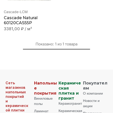
Cascade-LCM
Cascade Natural
60120СAS55P
3381,00
₽
/ м²
Показано:
1
из
1
товара
Сеть
Напольны
Керамиче
Покупател
магазинов
е
ская
ям
напольных
покрытия
плитка и
О компании
покрытий
Виниловые
гранит
Новости и
и
Керамогранит
полы
керамическ
акции
ой плитки
Керамическая
Ламинат