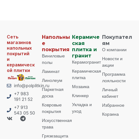
Сеть
Напольны
Керамиче
Покупател
магазинов
е
ская
ям
напольных
покрытия
плитка и
О компании
покрытий
Виниловые
гранит
Новости и
и
Керамогранит
полы
керамическ
акции
ой плитки
Керамическая
Ламинат
Программа
плитка
Линолеум
лояльности
info@polplitkin.ru
Мозаика
Паркетная
Личный
+7 983
Клинкер
доска
кабинет
191 21 52
Укладка и
Ковровые
Избранное
+7 913
уход
покрытия
543 05 50
Корзина
Искусственная
трава
Грязезащита