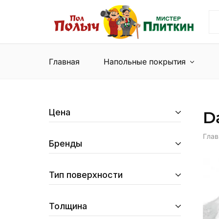
Пол
Сеть
Полыч
магазинов
и
напольных
Мистер
покрытий
Плиткин
и
Главная
Напольные покрытия
керамической
плитки
Цена
D
Глав
Бренды
Тип поверхности
Толщина