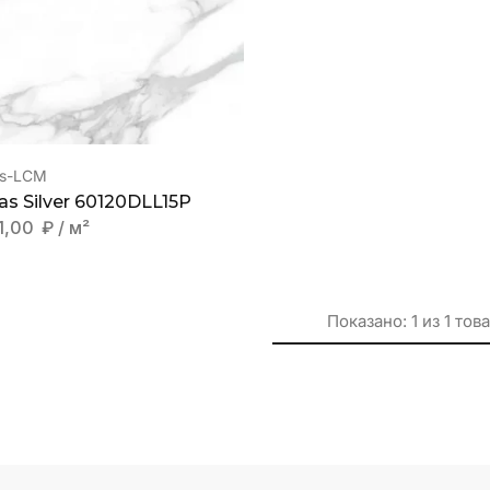
as-LCM
las Silver 60120DLL15P
1,00
₽
/ м²
Показано:
1
из
1
тов