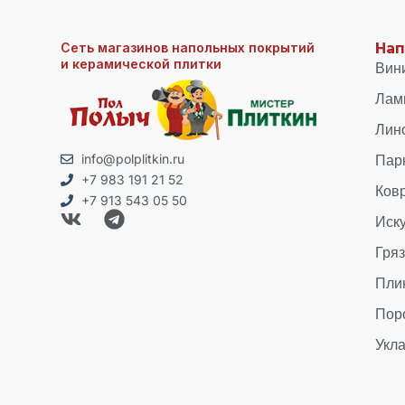
Сеть магазинов напольных покрытий
Нап
и керамической плитки
Вин
Лам
Лин
Пар
info@polplitkin.ru
+7 983 191 21 52
Ков
+7 913 543 05 50
Иск
Гря
Пли
Пор
Укла