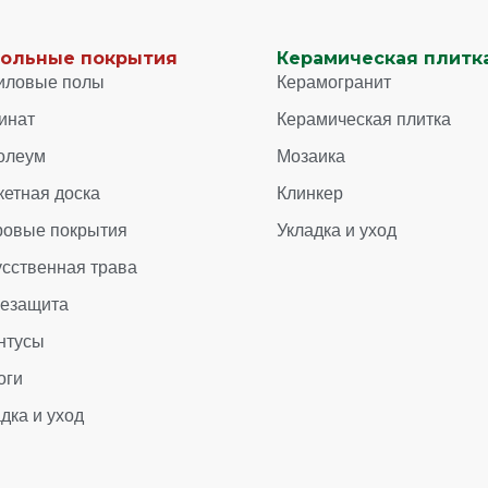
ольные покрытия
Керамическая плитка
иловые полы
Керамогранит
инат
Керамическая плитка
олеум
Мозаика
кетная доска
Клинкер
ровые покрытия
Укладка и уход
усственная трава
зезащита
нтусы
оги
дка и уход