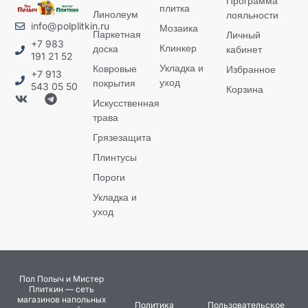
Программа
плитка
Линолеум
лояльности
info@polplitkin.ru
Мозаика
Паркетная
Личный
+7 983
Клинкер
доска
кабинет
191 21 52
Укладка и
Ковровые
Избранное
+7 913
уход
покрытия
543 05 50
Корзина
Искусственная
трава
Грязезащита
Плинтусы
Пороги
Укладка и
уход
Пол Полыч и Мистер
Плиткин — сеть
магазинов напольных
Политика
Пользовательское