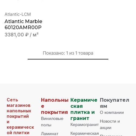
Atlantic-LCM
Atlantic Marble
60120AMR00P
3381,00
₽
/ м²
Показано:
1
из
1
товара
Сеть
Напольны
Керамиче
Покупател
магазинов
е
ская
ям
напольных
покрытия
плитка и
О компании
покрытий
Виниловые
гранит
Новости и
и
Керамогранит
полы
керамическ
акции
ой плитки
Керамическая
Ламинат