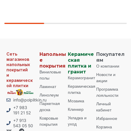
Сеть
Напольны
Керамиче
Покупател
магазинов
е
ская
ям
напольных
покрытия
плитка и
О компании
покрытий
Виниловые
гранит
Новости и
и
Керамогранит
полы
керамическ
акции
ой плитки
Керамическая
Ламинат
Программа
плитка
Линолеум
лояльности
info@polplitkin.ru
Мозаика
Паркетная
Личный
+7 983
Клинкер
доска
кабинет
191 21 52
Укладка и
Ковровые
Избранное
+7 913
уход
покрытия
543 05 50
Корзина