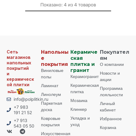
Показано:
4
из
4
товаров
Сеть
Напольны
Керамиче
Покупател
магазинов
е
ская
ям
напольных
покрытия
плитка и
О компании
покрытий
Виниловые
гранит
Новости и
и
Керамогранит
полы
керамическ
акции
ой плитки
Керамическая
Ламинат
Программа
плитка
Линолеум
лояльности
info@polplitkin.ru
Мозаика
Паркетная
Личный
+7 983
Клинкер
доска
кабинет
191 21 52
Укладка и
Ковровые
Избранное
+7 913
уход
покрытия
543 05 50
Корзина
Искусственная