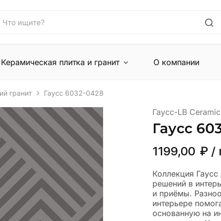
Керамическая плитка и гранит
О компании
ий гранит
Гаусс 6032-0428
Гаусс-LB Ceramic
Гаусс 60
1199,00
₽
/
Коллекция Гаусс 
решений в интер
и приёмы. Разно
интерьере помога
основанную на и