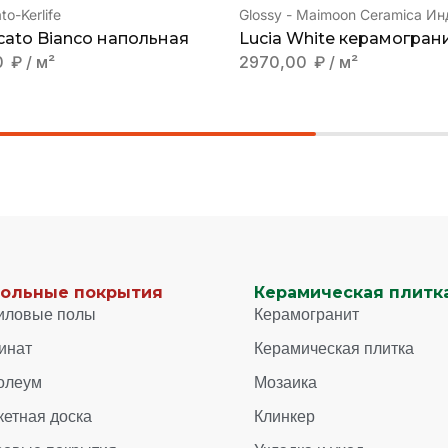
o-Kerlife
Glossy - Maimoon Ceramica Ин
cato Bianco напольная
Lucia White керамогран
0
₽
/ м²
2970,00
₽
/ м²
ольные покрытия
Керамическая плитка
иловые полы
Керамогранит
инат
Керамическая плитка
олеум
Мозаика
кетная доска
Клинкер