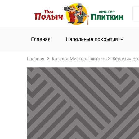
Пол
Сеть
Полыч
магазинов
и
напольных
Мистер
покрытий
Плиткин
и
Главная
Напольные покрытия
керамической
плитки
Главная
Каталог Мистер Плиткин
Керамическ