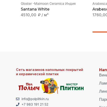
Gloster -Maimoon Ceramica Индия
Arabescat
Santana White
Arabes
4510,00
₽
/ м²
1760,0
Сеть магазинов напольных покрытий
Нап
и керамической плитки
Вин
Лам
Лин
Пар
info@polplitkin.ru
+7 983 191 21 52