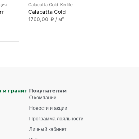
дия
Calacatta Gold-Kerlife
Miller-Gl
ит
Calacatta Gold
Miller
1760,00
₽
/ м²
3328,
 и гранит
Покупателям
О компании
Новости и акции
Программа лояльности
Личный кабинет