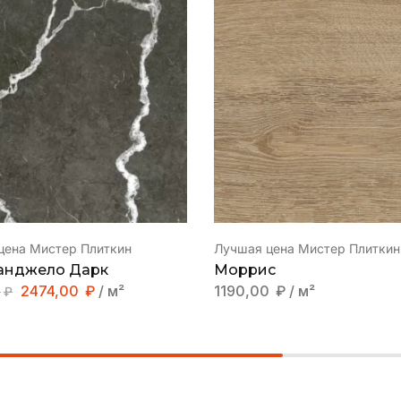
цена Мистер Плиткин
Лучшая цена Мистер Плиткин
анджело Дарк
Моррис
2474,00
₽
/ м²
1190,00
₽
/ м²
0
₽