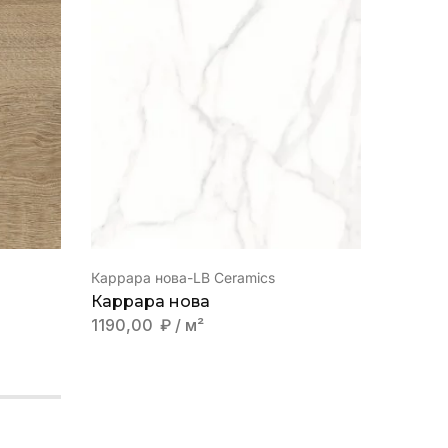
Акция
Каррара нова-LB Ceramics
Лучшая 
Каррара нова
Да Ви
1190,00
₽
/ м²
2738,0