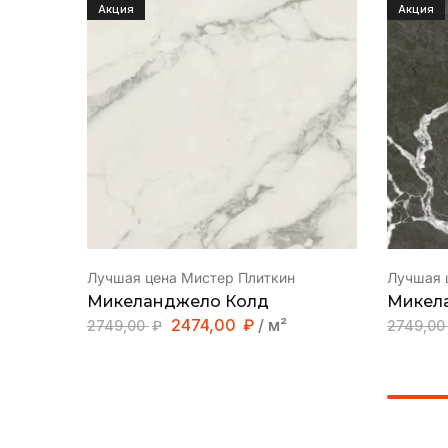
Акция
Акция
Лучшая цена Мистер Плиткин
Лучшая 
Микеланджело Колд
Микел
2474,00
₽
/ м²
2749,00
₽
2749,0