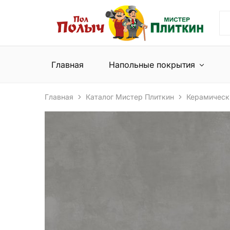
Пол
Сеть
Полыч
магазинов
и
напольных
Мистер
покрытий
Плиткин
и
Главная
Напольные покрытия
керамической
плитки
Главная
Каталог Мистер Плиткин
Керамическ