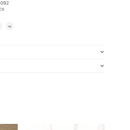
0092
cs