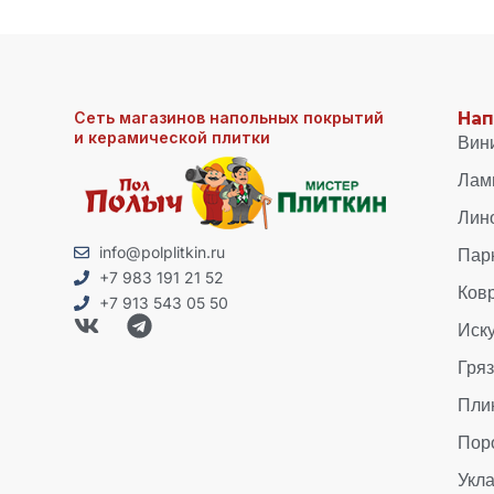
Сеть магазинов напольных покрытий
Нап
и керамической плитки
Вин
Лам
Лин
Пар
info@polplitkin.ru
+7 983 191 21 52
Ков
+7 913 543 05 50
Иск
Гря
Пли
Пор
Укла