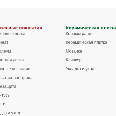
ольные покрытия
Керамическая плитка
иловые полы
Керамогранит
инат
Керамическая плитка
олеум
Мозаика
кетная доска
Клинкер
ровые покрытия
Укладка и уход
усственная трава
зезащита
нтусы
оги
дка и уход