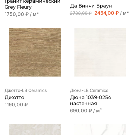
Гранит керамический
Да Винчи Браун
Grey Fleury
2464,00
₽
/ м²
2738,00
₽
1750,00
₽
/ м²
Джотто-LB Ceramics
Дюна-LB Ceramics
Джотто
Дюна 1039-0254
настенная
1190,00
₽
690,00
₽
/ м²