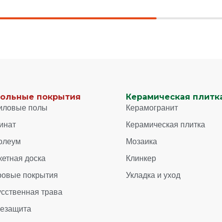
ольные покрытия
Керамическая плитка
иловые полы
Керамогранит
инат
Керамическая плитка
олеум
Мозаика
кетная доска
Клинкер
ровые покрытия
Укладка и уход
усственная трава
зезащита