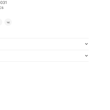
031
cs