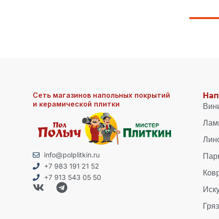
Сеть магазинов напольных покрытий
Нап
и керамической плитки
Вин
Лам
Лин
Пар
info@polplitkin.ru
+7 983 191 21 52
Ков
+7 913 543 05 50
Иск
Гря