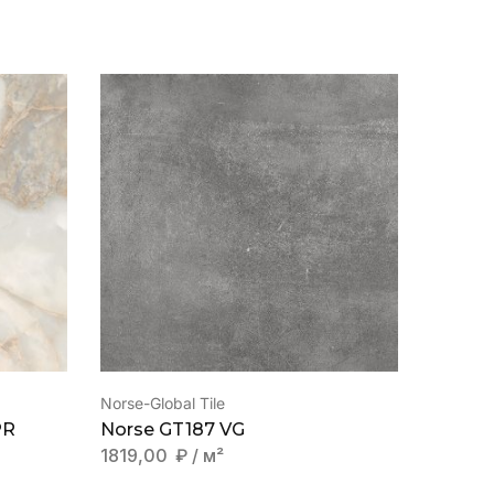
Norse-Global Tile
Monte B
PR
Norse GT187 VG
Monte
1819,00
₽
/ м²
2410,