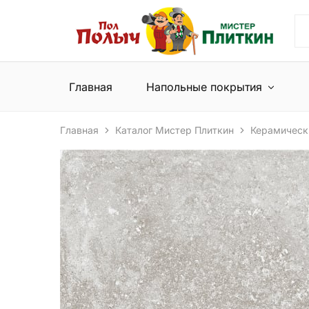
Пол
Сеть
Полыч
магазинов
и
напольных
Мистер
покрытий
Плиткин
и
Главная
Напольные покрытия
керамической
плитки
Главная
Каталог Мистер Плиткин
Керамическ