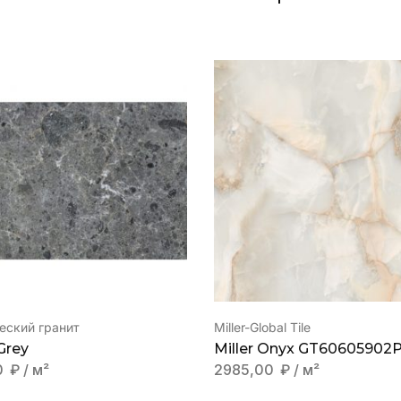
еский гранит
Miller-Global Tile
Grey
Miller Onyx GT60605902
0
₽
/ м²
2985,00
₽
/ м²