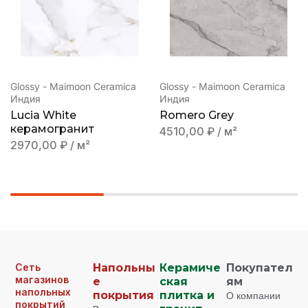
Glossy - Maimoon Ceramica
Glossy - Maimoon Ceramica
Индия
Индия
Lucia White
Romero Grey
керамогранит
4510,00
₽
/ м²
2970,00
₽
/ м²
Сеть
Напольны
Керамиче
Покупател
магазинов
е
ская
ям
напольных
покрытия
плитка и
О компании
покрытий