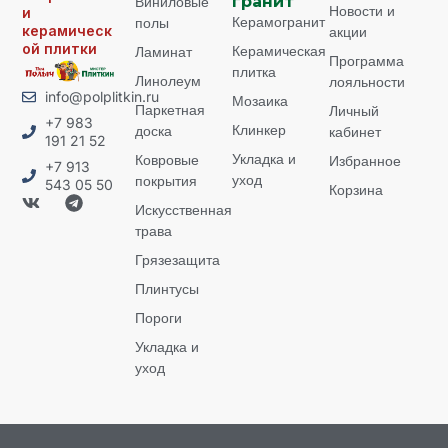
Виниловые
гранит
Новости и
и
Керамогранит
полы
керамическ
акции
ой плитки
Керамическая
Ламинат
Программа
плитка
Линолеум
лояльности
info@polplitkin.ru
Мозаика
Паркетная
Личный
+7 983
Клинкер
доска
кабинет
191 21 52
Укладка и
Ковровые
Избранное
+7 913
уход
покрытия
543 05 50
Корзина
Искусственная
трава
Грязезащита
Плинтусы
Пороги
Укладка и
уход