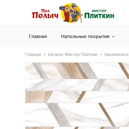
Пол
Сеть
Полыч
магазинов
и
напольных
Мистер
покрытий
Плиткин
и
Главная
Напольные покрытия
керамической
плитки
Главная
Каталог Мистер Плиткин
Керамическ