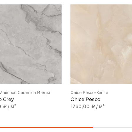
 Maimoon Ceramica Индия
Onice Pesco-Kerlife
 Grey
Onice Pesco
0
₽
/ м²
1760,00
₽
/ м²