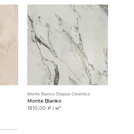
Monte Blanco-Steppe Ceramics
Norse-Gl
Monte Blanko
Norse 
1810,00
₽
/ м²
1819,0