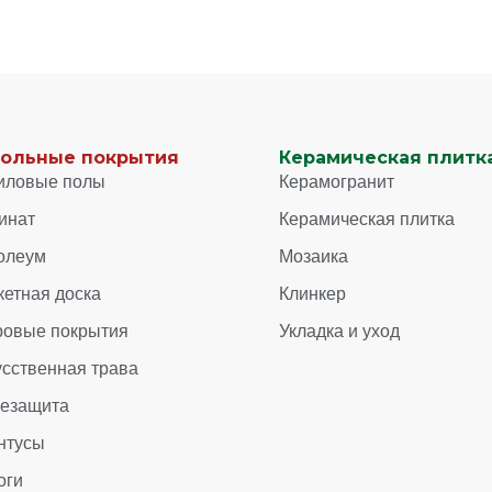
ольные покрытия
Керамическая плитка
иловые полы
Керамогранит
инат
Керамическая плитка
олеум
Мозаика
кетная доска
Клинкер
ровые покрытия
Укладка и уход
усственная трава
зезащита
нтусы
оги