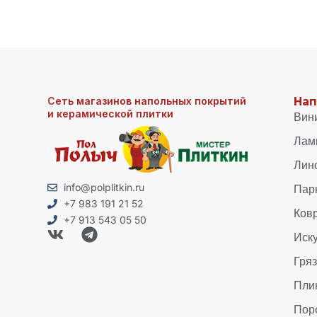
Сеть магазинов напольных покрытий
Нап
и керамической плитки
Вин
Лам
Лин
Пар
info@polplitkin.ru
+7 983 191 21 52
Ков
+7 913 543 05 50
Иск
Гря
Пли
Пор