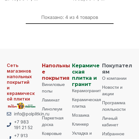
Показано:
4
из
4
товаров
Сеть
Напольны
Керамиче
Покупател
магазинов
е
ская
ям
напольных
покрытия
плитка и
О компании
покрытий
Виниловые
гранит
Новости и
и
Керамогранит
полы
керамическ
акции
ой плитки
Керамическая
Ламинат
Программа
плитка
Линолеум
лояльности
info@polplitkin.ru
Мозаика
Паркетная
Личный
+7 983
Клинкер
доска
кабинет
191 21 52
Укладка и
Ковровые
Избранное
+7 913