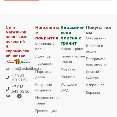
Сеть
Напольны
Керамиче
Покупател
магазинов
е
ская
ям
напольных
покрытия
плитка и
О компании
покрытий
Виниловые
гранит
Новости и
и
Керамогранит
полы
керамическ
акции
ой плитки
Керамическая
Ламинат
Программа
плитка
Линолеум
лояльности
info@polplitkin.ru
Мозаика
Паркетная
Личный
+7 983
Клинкер
доска
кабинет
191 21 52
Укладка и
Ковровые
Избранное
+7 913
уход
покрытия
543 05 50
Корзина
Искусственная
трава
Грязезащита