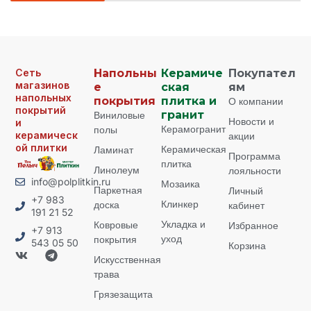
Сеть
Напольны
Керамиче
Покупател
магазинов
е
ская
ям
напольных
покрытия
плитка и
О компании
покрытий
Виниловые
гранит
Новости и
и
Керамогранит
полы
керамическ
акции
ой плитки
Керамическая
Ламинат
Программа
плитка
Линолеум
лояльности
info@polplitkin.ru
Мозаика
Паркетная
Личный
+7 983
Клинкер
доска
кабинет
191 21 52
Укладка и
Ковровые
Избранное
+7 913
уход
покрытия
543 05 50
Корзина
Искусственная
трава
Грязезащита