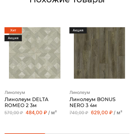
Хит
Акция
Акция
Линолеум
Линолеум
Линолеум DELTA
Линолеум BONUS
ROMEO 2 3м
NERO 3 4м
484,00
₽
/ м²
629,00
₽
/ м²
570,00
₽
740,00
₽