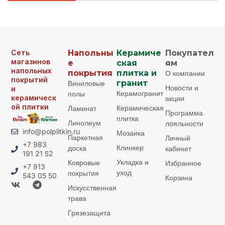
Сеть
Напольны
Керамиче
Покупател
магазинов
е
ская
ям
напольных
покрытия
плитка и
О компании
покрытий
Виниловые
гранит
Новости и
и
Керамогранит
полы
керамическ
акции
ой плитки
Керамическая
Ламинат
Программа
плитка
Линолеум
лояльности
info@polplitkin.ru
Мозаика
Паркетная
Личный
+7 983
Клинкер
доска
кабинет
191 21 52
Укладка и
Ковровые
Избранное
+7 913
уход
покрытия
543 05 50
Корзина
Искусственная
трава
Грязезащита