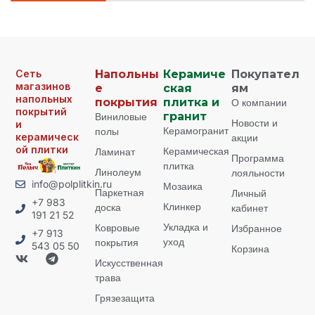
Сеть
Напольны
Керамиче
Покупател
магазинов
е
ская
ям
напольных
покрытия
плитка и
О компании
покрытий
Виниловые
гранит
Новости и
и
Керамогранит
полы
керамическ
акции
ой плитки
Керамическая
Ламинат
Программа
плитка
Линолеум
лояльности
info@polplitkin.ru
Мозаика
Паркетная
Личный
+7 983
Клинкер
доска
кабинет
191 21 52
Укладка и
Ковровые
Избранное
+7 913
уход
покрытия
543 05 50
Корзина
Искусственная
трава
Грязезащита