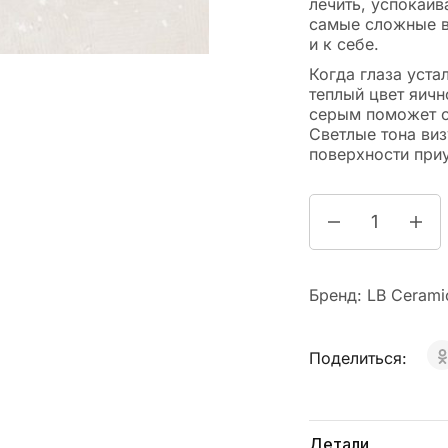
лечить, успокаив
самые сложные в
и к себе.
Когда глаза уста
теплый цвет яич
серым поможет о
Светлые тона ви
поверхности при
Бренд:
LB Cerami
Поделиться:
Детали