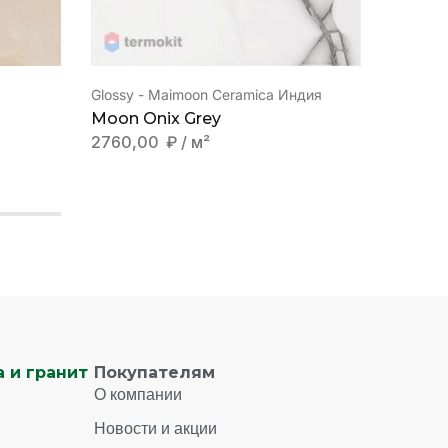
Glossy - Maimoon Ceramica Индия
Glossy 
Moon Onix Grey
Romer
2760,00
₽
/ м²
4510,
 и гранит
Покупателям
О компании
Новости и акции