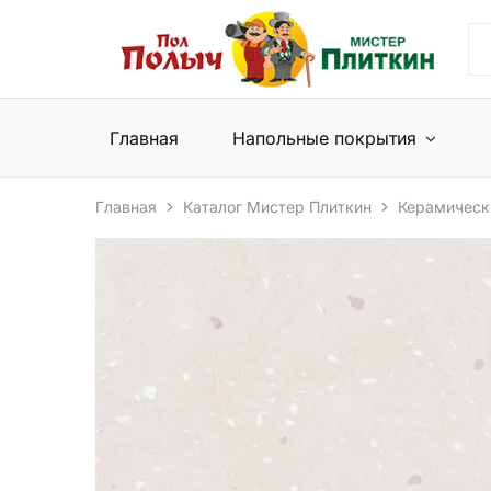
Пол
Сеть
Полыч
магазинов
и
напольных
Мистер
покрытий
Плиткин
и
Главная
Напольные покрытия
керамической
плитки
Главная
Каталог Мистер Плиткин
Керамическ