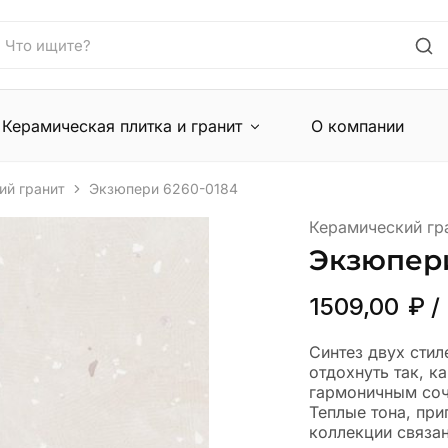
Керамическая плитка и гранит
О компании
ий гранит
Экзюпери 6260-0184
Керамический гр
Экзюпери
1509,00
₽
/
Синтез двух сти
отдохнуть так, к
гармоничным соч
Теплые тона, при
коллекции связа