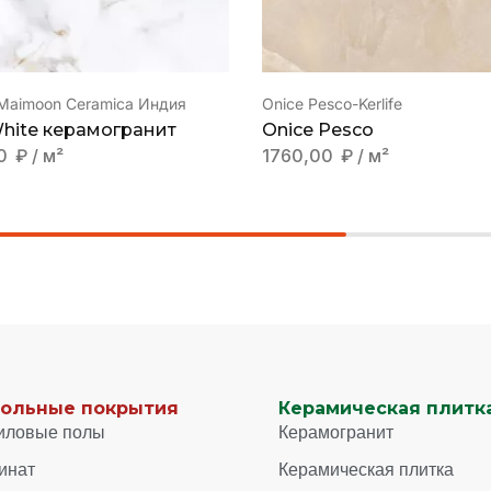
 Maimoon Ceramica Индия
Onice Pesco-Kerlife
White керамогранит
Onice Pesco
00
₽
/ м²
1760,00
₽
/ м²
ольные покрытия
Керамическая плитка
иловые полы
Керамогранит
инат
Керамическая плитка