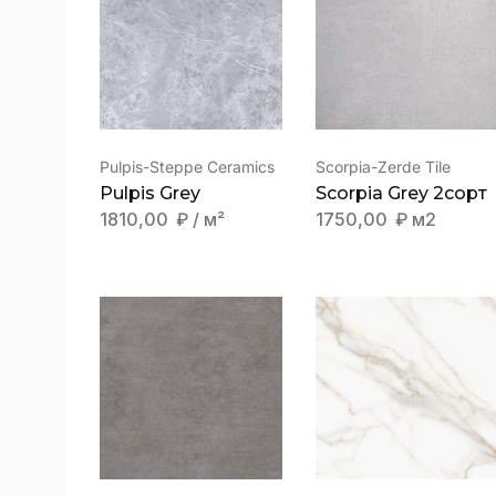
КОГДА НУЖЕН
КЕРАМОГРАНИТ “ЗДЕСЬ И
СЕЙЧАС”
Pulpis-Steppe Ceramics
Scorpia-Zerde Tile
Pulpis Grey
Scorpia Grey 2сорт
1810,00
₽
/ м²
1750,00
₽
м2