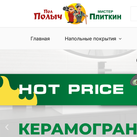
Пол
Сеть
Полыч
магазинов
и
напольных
Мистер
покрытий
Плиткин
и
Главная
Напольные покрытия
керамической
плитки