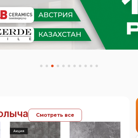
Полыча
Смотреть все
Акция