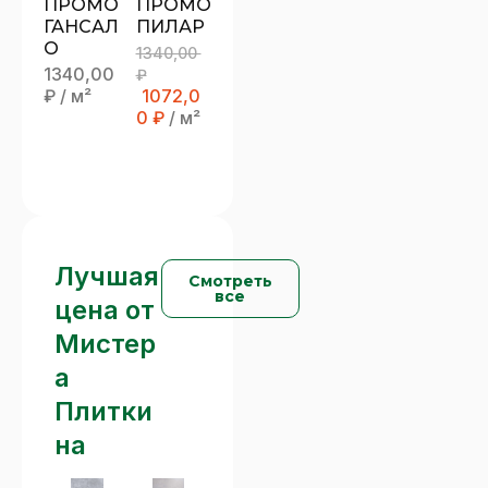
ПРОМО
ПРОМО
ГАНСАЛ
ПИЛАР
О
1340,00
1340,00
₽
₽
/ м²
1072,0
0
₽
/ м²
Лучшая
Смотреть
все
цена от
Мистер
а
Плитки
на