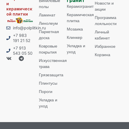
Виниловые
гранит
Новости и
и
Керамогранит
полы
керамическ
акции
ой плитки
Керамическая
Ламинат
Программа
плитка
Линолеум
лояльности
info@polplitkin.ru
Мозаика
Паркетная
Личный
+7 983
Клинкер
доска
кабинет
191 21 52
Укладка и
Ковровые
Избранное
+7 913
уход
покрытия
543 05 50
Корзина
Искусственная
трава
Грязезащита
Плинтусы
Пороги
Укладка и
уход