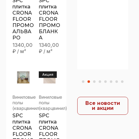
SPC
SPC
КЕРАМ
плитка
плитка
CRONA
CRONA
ОГРАН
FLOOR
FLOOR
ИТ
ПРОМО
ПРОМО
“ЗДЕСЬ
АЛЬВА
БЛАНК
И
РО
А
1340,00
1340,00
СЕЙЧА
₽
/ м²
₽
/ м²
С”
Акция
Виниловые
Виниловые
полы
полы
Все новости
и акции
(кварцвинил)
(кварцвинил)
SPC
SPC
плитка
плитка
CRONA
CRONA
FLOOR
FLOOR