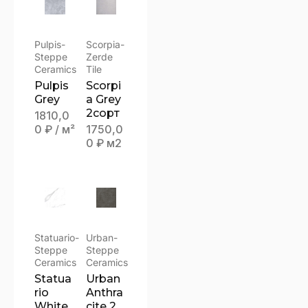
Pulpis-
Scorpia-
Steppe
Zerde
Ceramics
Tile
Pulpis
Scorpi
Grey
a Grey
2сорт
1810,0
0
₽
/ м²
1750,0
0
₽
м2
Statuario-
Urban-
Steppe
Steppe
Ceramics
Ceramics
Statua
Urban
rio
Anthra
White
cite 2