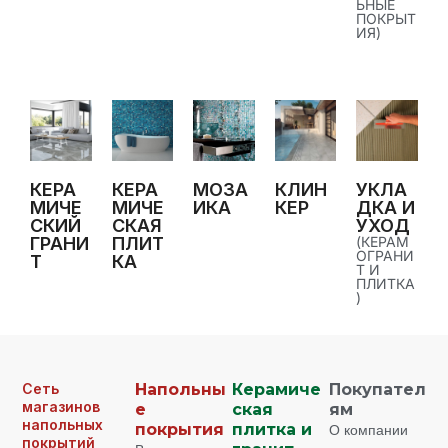
ЬНЫЕ
ПОКРЫТ
ИЯ)
КЕРА
КЕРА
МОЗА
КЛИН
УКЛА
МИЧЕ
МИЧЕ
ИКА
КЕР
ДКА И
СКИЙ
СКАЯ
УХОД
ГРАНИ
ПЛИТ
(КЕРАМ
ОГРАНИ
Т
КА
Т И
ПЛИТКА
)
Сеть
Напольны
Керамиче
Покупател
магазинов
е
ская
ям
напольных
покрытия
плитка и
О компании
покрытий