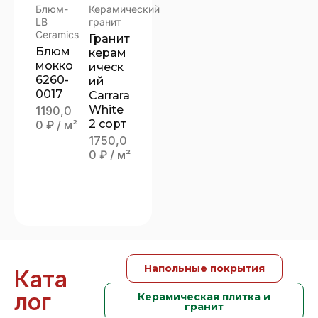
Блюм-
Керамический
LB
гранит
Ceramics
Гранит
Блюм
керам
мокко
ическ
6260-
ий
0017
Carrara
White
1190,0
2 сорт
0
₽
/ м²
1750,0
0
₽
/ м²
Напольные покрытия
Ката
лог
Керамическая плитка и
гранит