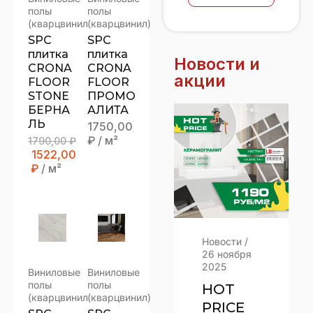
полы
полы
(кварцвинил)
(кварцвинил)
SPC
SPC
плитка
плитка
Новости и
CRONA
CRONA
акции
FLOOR
FLOOR
STONE
ПРОМО
БЕРНА
АЛИТА
ЛЬ
1750,00
₽
/ м²
1790,00
₽
1522,00
₽
/ м²
овости
/
Новости
/
Акции
/
2
0 декабря
26 ноября
ноября
025
2025
2025
Виниловые
Виниловые
полы
полы
КОГДА
HOT
Время
(кварцвинил)
(кварцвинил)
НУЖЕН
PRICE
пошло