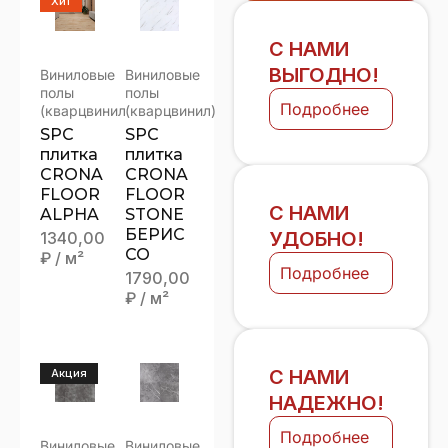
Хит
С НАМИ
ВЫГОДНО!
Виниловые
Виниловые
полы
полы
Подробнее
(кварцвинил)
(кварцвинил)
SPC
SPC
плитка
плитка
CRONA
CRONA
FLOOR
FLOOR
С НАМИ
ALPHA
STONE
БЕРИС
УДОБНО!
1340,00
СО
₽
/ м²
Подробнее
1790,00
₽
/ м²
С НАМИ
Акция
НАДЕЖНО!
Подробнее
Виниловые
Виниловые