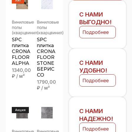
Хит
С НАМИ
ВЫГОДНО!
Виниловые
Виниловые
полы
полы
Подробнее
(кварцвинил)
(кварцвинил)
SPC
SPC
плитка
плитка
CRONA
CRONA
FLOOR
FLOOR
С НАМИ
ALPHA
STONE
БЕРИС
УДОБНО!
1340,00
СО
₽
/ м²
Подробнее
1790,00
₽
/ м²
С НАМИ
Акция
НАДЕЖНО!
Подробнее
Виниловые
Виниловые