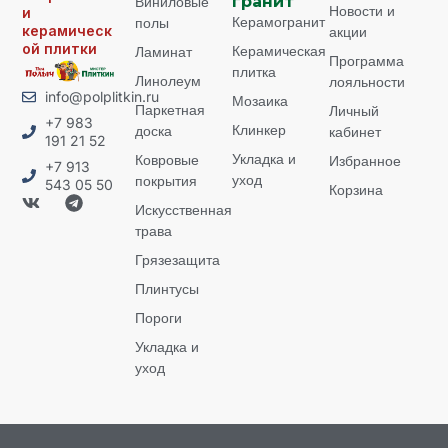
Виниловые
гранит
Новости и
и
Керамогранит
полы
керамическ
акции
ой плитки
Керамическая
Ламинат
Программа
плитка
Линолеум
лояльности
info@polplitkin.ru
Мозаика
Паркетная
Личный
+7 983
Клинкер
доска
кабинет
191 21 52
Укладка и
Ковровые
Избранное
+7 913
уход
покрытия
543 05 50
Корзина
Искусственная
трава
Грязезащита
Плинтусы
Пороги
Укладка и
уход