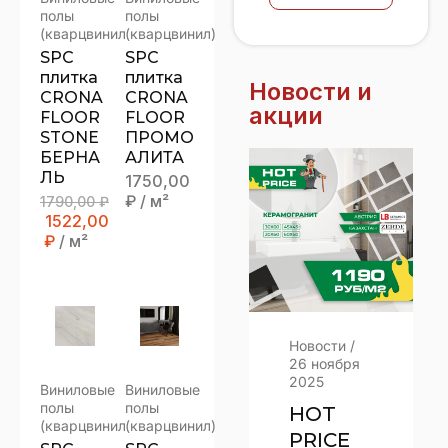
полы
полы
(кварцвинил)
(кварцвинил)
SPC
SPC
плитка
плитка
Новости и
CRONA
CRONA
акции
FLOOR
FLOOR
STONE
ПРОМО
БЕРНА
АЛИТА
ЛЬ
1750,00
₽
/ м²
1790,00
₽
1522,00
₽
/ м²
Новости
/
Новости
/
20 декабря
26 ноября
2025
2025
Виниловые
Виниловые
полы
полы
КОГДА
HOT
(кварцвинил)
(кварцвинил)
НУЖЕН
PRICE