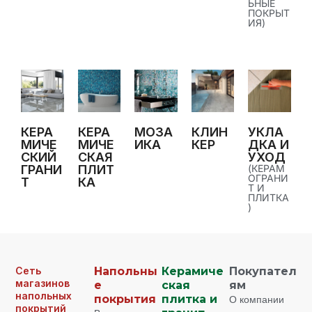
ЬНЫЕ
ПОКРЫТ
ИЯ)
КЕРА
КЕРА
МОЗА
КЛИН
УКЛА
МИЧЕ
МИЧЕ
ИКА
КЕР
ДКА И
СКИЙ
СКАЯ
УХОД
ГРАНИ
ПЛИТ
(КЕРАМ
ОГРАНИ
Т
КА
Т И
ПЛИТКА
)
Сеть
Напольны
Керамиче
Покупател
магазинов
е
ская
ям
напольных
покрытия
плитка и
О компании
покрытий