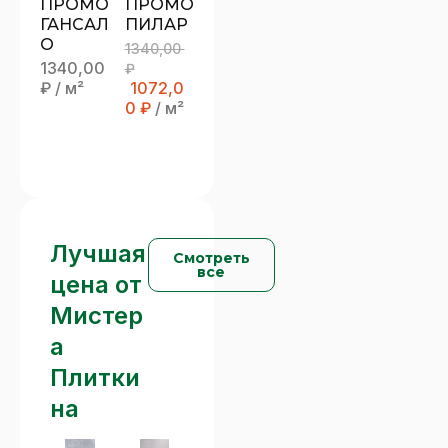
ПРОМО
ПРОМО
ГАНСАЛ
ПИЛАР
О
1340,00
1340,00
₽
₽
/ м²
1072,0
0
₽
/ м²
Лучшая
Смотреть
все
цена от
Мистер
а
Плитки
на