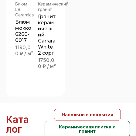
Блюм-
Керамический
LB
гранит
Ceramics
Гранит
Блюм
керам
мокко
ическ
6260-
ий
0017
Carrara
White
1190,0
2 сорт
0
₽
/ м²
1750,0
0
₽
/ м²
Напольные покрытия
Ката
лог
Керамическая плитка и
гранит