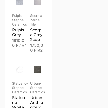
Pulpis-
Scorpia-
Steppe
Zerde
Ceramics
Tile
Pulpis
Scorpi
Grey
a Grey
2сорт
1810,0
0
₽
/ м²
1750,0
0
₽
м2
Statuario-
Urban-
Steppe
Steppe
Ceramics
Ceramics
Statua
Urban
rio
Anthra
White
cite 2