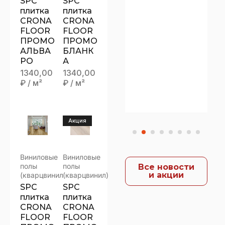
SPC
SPC
КЕРАМ
плитка
плитка
CRONA
CRONA
ОГРАН
FLOOR
FLOOR
ИТ
ПРОМО
ПРОМО
“ЗДЕСЬ
АЛЬВА
БЛАНК
И
РО
А
1340,00
1340,00
СЕЙЧА
₽
/ м²
₽
/ м²
С”
Акция
Виниловые
Виниловые
полы
полы
Все новости
и акции
(кварцвинил)
(кварцвинил)
SPC
SPC
плитка
плитка
CRONA
CRONA
FLOOR
FLOOR