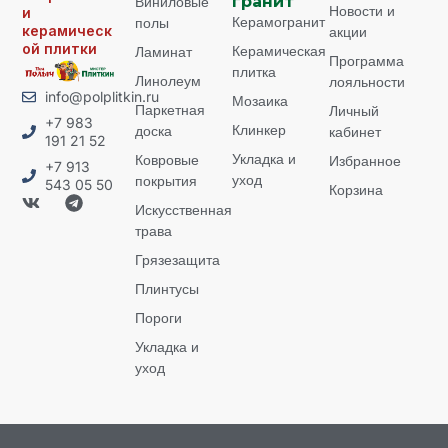
Виниловые
гранит
Новости и
и
Керамогранит
полы
керамическ
акции
ой плитки
Керамическая
Ламинат
Программа
плитка
Линолеум
лояльности
info@polplitkin.ru
Мозаика
Паркетная
Личный
+7 983
Клинкер
доска
кабинет
191 21 52
Укладка и
Ковровые
Избранное
+7 913
уход
покрытия
543 05 50
Корзина
Искусственная
трава
Грязезащита
Плинтусы
Пороги
Укладка и
уход