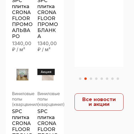
SPC
SPC
КЕРАМ
плитка
плитка
CRONA
CRONA
ОГРАН
FLOOR
FLOOR
ИТ
ПРОМО
ПРОМО
“ЗДЕСЬ
АЛЬВА
БЛАНК
И
РО
А
1340,00
1340,00
СЕЙЧА
₽
/ м²
₽
/ м²
С”
Акция
Виниловые
Виниловые
полы
полы
Все новости
и акции
(кварцвинил)
(кварцвинил)
SPC
SPC
плитка
плитка
CRONA
CRONA
FLOOR
FLOOR