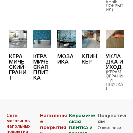
ЬНЫЕ
ПОКРЫТ
ИЯ)
КЕРА
КЕРА
МОЗА
КЛИН
УКЛА
МИЧЕ
МИЧЕ
ИКА
КЕР
ДКА И
СКИЙ
СКАЯ
УХОД
ГРАНИ
ПЛИТ
(КЕРАМ
ОГРАНИ
Т
КА
Т И
ПЛИТКА
)
Сеть
Напольны
Керамиче
Покупател
магазинов
е
ская
ям
напольных
покрытия
плитка и
О компании
покрытий