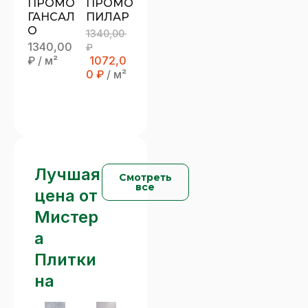
ПРОМО
ПРОМО
ГАНСАЛ
ПИЛАР
О
1340,00
1340,00
₽
₽
/ м²
1072,0
0
₽
/ м²
Лучшая
Смотреть
все
цена от
Мистер
а
Плитки
на