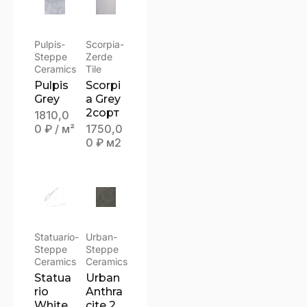
Pulpis-
Scorpia-
Steppe
Zerde
Ceramics
Tile
Pulpis
Scorpi
Grey
a Grey
2сорт
1810,0
0
₽
/ м²
1750,0
0
₽
м2
Statuario-
Urban-
Steppe
Steppe
Ceramics
Ceramics
Statua
Urban
rio
Anthra
White
cite 2