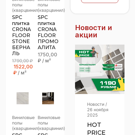
полы
полы
(кварцвинил)
(кварцвинил)
SPC
SPC
плитка
плитка
Новости и
CRONA
CRONA
акции
FLOOR
FLOOR
STONE
ПРОМО
БЕРНА
АЛИТА
ЛЬ
1750,00
₽
/ м²
1790,00
₽
1522,00
₽
/ м²
Новости
/
Новости
/
20 декабря
26 ноября
2025
2025
Виниловые
Виниловые
полы
полы
КОГДА
HOT
(кварцвинил)
(кварцвинил)
НУЖЕН
PRICE