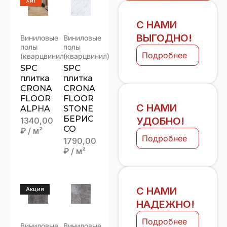
Хит
С НАМИ
ВЫГОДНО!
Виниловые
Виниловые
полы
полы
Подробнее
(кварцвинил)
(кварцвинил)
SPC
SPC
плитка
плитка
CRONA
CRONA
FLOOR
FLOOR
С НАМИ
ALPHA
STONE
БЕРИС
УДОБНО!
1340,00
СО
₽
/ м²
Подробнее
1790,00
₽
/ м²
С НАМИ
Акция
НАДЕЖНО!
Подробнее
Виниловые
Виниловые