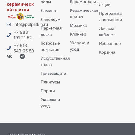
Керамогранит
полы
керамическ
акции
ой плитки
Керамическая
Ламинат
Программа
плитка
Линолеум
лояльности
info@polplitkin.ru
Мозаика
Паркетная
Личный
+7 983
Клинкер
доска
кабинет
191 21 52
Укладка и
Ковровые
Избранное
+7 913
уход
покрытия
543 05 50
Корзина
Искусственная
трава
Грязезащита
Плинтусы
Пороги
Укладка и
уход