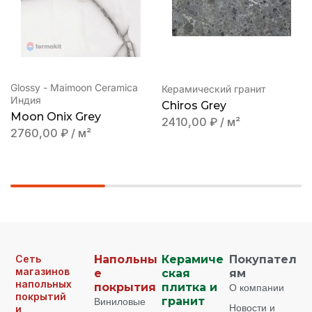
Glossy - Maimoon Ceramica
Керамический гранит
Индия
Chiros Grey
Moon Onix Grey
2410,00
₽
/ м²
2760,00
₽
/ м²
Сеть
Напольны
Керамиче
Покупател
магазинов
е
ская
ям
напольных
покрытия
плитка и
О компании
покрытий
Виниловые
гранит
Новости и
и