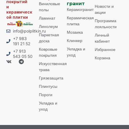
покрытий
Виниловые
гранит
Новости и
и
Керамогранит
полы
керамическ
акции
ой плитки
Керамическая
Ламинат
Программа
плитка
Линолеум
лояльности
info@polplitkin.ru
Мозаика
Паркетная
Личный
+7 983
Клинкер
доска
кабинет
191 21 52
Укладка и
Ковровые
Избранное
+7 913
уход
покрытия
543 05 50
Корзина
Искусственная
трава
Грязезащита
Плинтусы
Пороги
Укладка и
уход