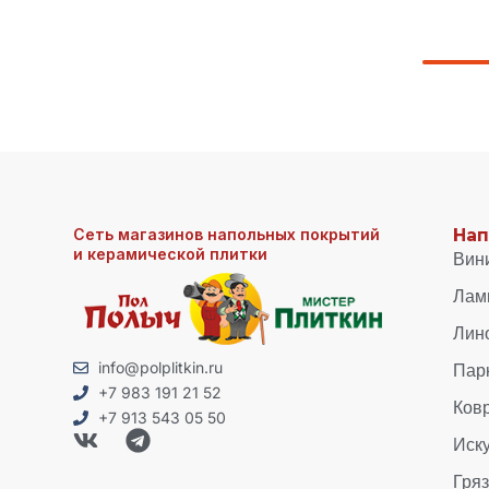
Сеть магазинов напольных покрытий
Нап
и керамической плитки
Вин
Лам
Лин
Пар
info@polplitkin.ru
+7 983 191 21 52
Ков
+7 913 543 05 50
Иск
Гря