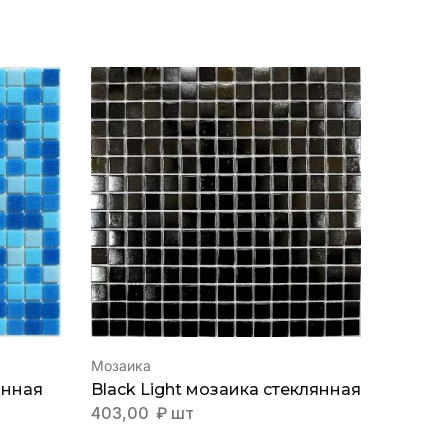
Мозаика
Мозаик
янная
Black Light мозаика стеклянная
Atlant
стекл
403,00
₽
шт
363,0