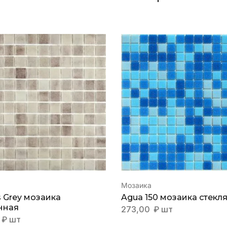
Мозаика
s Grey мозаика
Agua 150 мозаика стекл
нная
273,00
₽
шт
₽
шт