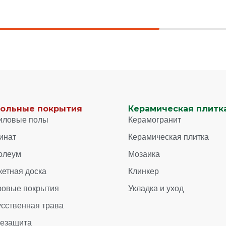
ольные покрытия
Керамическая плитка
иловые полы
Керамогранит
инат
Керамическая плитка
олеум
Мозаика
кетная доска
Клинкер
ровые покрытия
Укладка и уход
усственная трава
зезащита