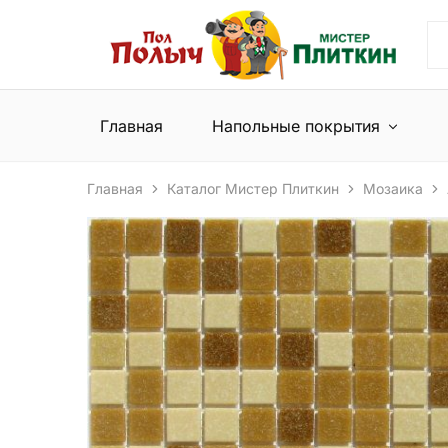
Пол
Сеть
Полыч
магазинов
и
напольных
Мистер
покрытий
Плиткин
и
Главная
Напольные покрытия
керамической
плитки
Главная
Каталог Мистер Плиткин
Мозаика