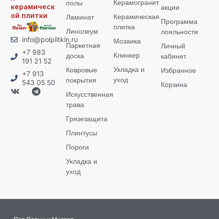
Керамогранит
полы
керамическ
акции
ой плитки
Керамическая
Ламинат
Программа
плитка
Линолеум
лояльности
info@polplitkin.ru
Мозаика
Паркетная
Личный
+7 983
Клинкер
доска
кабинет
191 21 52
Укладка и
Ковровые
Избранное
+7 913
уход
покрытия
543 05 50
Корзина
Искусственная
трава
Грязезащита
Плинтусы
Пороги
Укладка и
уход