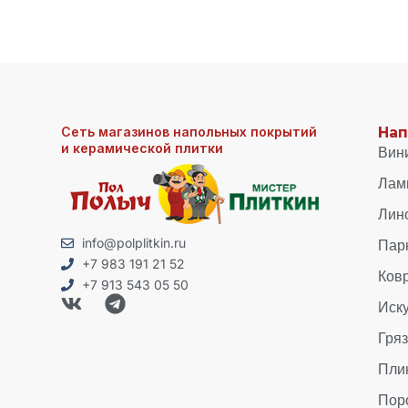
Сеть магазинов напольных покрытий
Нап
и керамической плитки
Вин
Лам
Лин
Пар
info@polplitkin.ru
+7 983 191 21 52
Ков
+7 913 543 05 50
Иск
Гря
Пли
Пор