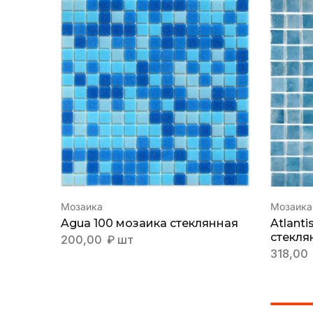
Мозаика
Мозаика
Agua 100 мозаика стеклянная
Atlanti
стекля
200,00
₽
шт
318,00