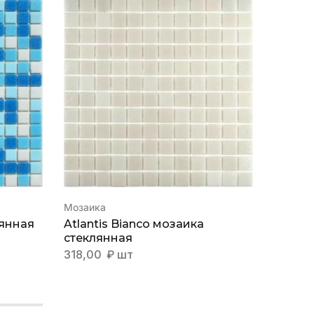
Мозаика
Мозаик
лянная
Atlantis Bianco мозаика
Atlant
стеклянная
стекл
318,00
₽
шт
363,0