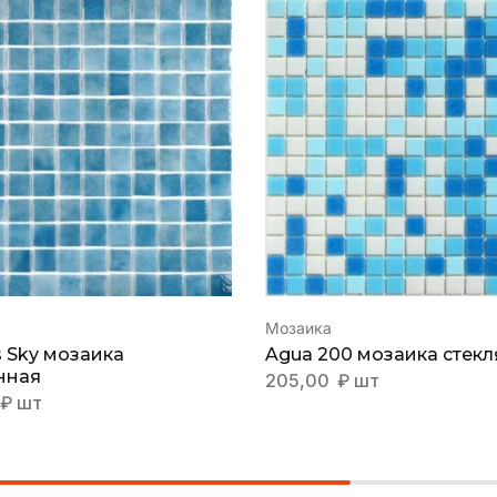
Мозаика
s Sky мозаика
Agua 200 мозаика стек
нная
205,00
₽
шт
₽
шт