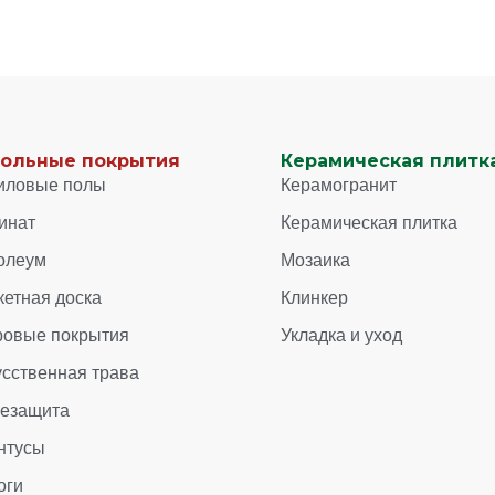
ольные покрытия
Керамическая плитка
иловые полы
Керамогранит
инат
Керамическая плитка
олеум
Мозаика
кетная доска
Клинкер
ровые покрытия
Укладка и уход
усственная трава
зезащита
нтусы
оги