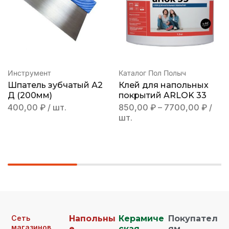
Инструмент
Каталог Пол Полыч
Шпатель зубчатый А2
Клей для напольных
Д (200мм)
покрытий ARLOK 33
400,00
₽
/ шт.
850,00
₽
–
7700,00
₽
/
шт.
Сеть
Напольны
Керамиче
Покупател
магазинов
е
ская
ям