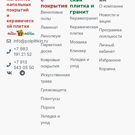
напольных
покрытия
плитка и
О компании
покрытий
Виниловые
гранит
Новости и
и
Керамогранит
полы
керамическ
акции
ой плитки
Керамическая
Ламинат
Программа
плитка
Линолеум
лояльности
info@polplitkin.ru
Мозаика
Паркетная
Личный
+7 983
Клинкер
доска
кабинет
191 21 52
Укладка и
Ковровые
Избранное
+7 913
уход
покрытия
543 05 50
Корзина
Искусственная
трава
Грязезащита
Плинтусы
Пороги
Укладка и
уход