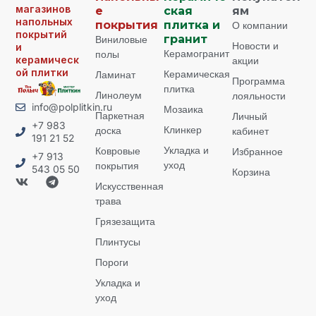
магазинов
е
ская
ям
напольных
покрытия
плитка и
О компании
покрытий
Виниловые
гранит
Новости и
и
Керамогранит
полы
керамическ
акции
ой плитки
Керамическая
Ламинат
Программа
плитка
Линолеум
лояльности
info@polplitkin.ru
Мозаика
Паркетная
Личный
+7 983
Клинкер
доска
кабинет
191 21 52
Укладка и
Ковровые
Избранное
+7 913
уход
покрытия
543 05 50
Корзина
Искусственная
трава
Грязезащита
Плинтусы
Пороги
Укладка и
уход