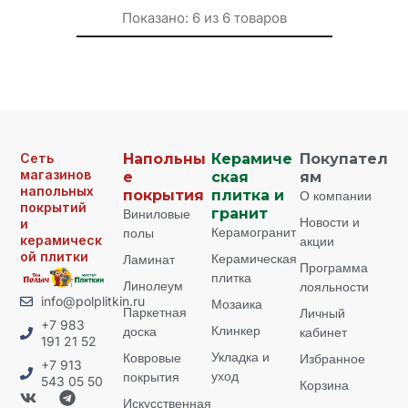
Показано:
6
из
6
товаров
Сеть
Напольны
Керамиче
Покупател
магазинов
е
ская
ям
напольных
покрытия
плитка и
О компании
покрытий
Виниловые
гранит
Новости и
и
Керамогранит
полы
керамическ
акции
ой плитки
Керамическая
Ламинат
Программа
плитка
Линолеум
лояльности
info@polplitkin.ru
Мозаика
Паркетная
Личный
+7 983
Клинкер
доска
кабинет
191 21 52
Укладка и
Ковровые
Избранное
+7 913
уход
покрытия
543 05 50
Корзина
Искусственная