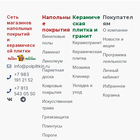
Сеть
Напольны
Керамиче
Покупател
магазинов
е
ская
ям
напольных
покрытия
плитка и
О компании
покрытий
Виниловые
гранит
Новости и
и
Керамогранит
полы
керамическ
акции
ой плитки
Керамическая
Ламинат
Программа
плитка
Линолеум
лояльности
info@polplitkin.ru
Мозаика
Паркетная
Личный
+7 983
Клинкер
доска
кабинет
191 21 52
Укладка и
Ковровые
Избранное
+7 913
уход
покрытия
543 05 50
Корзина
Искусственная
трава
Грязезащита
Плинтусы
Пороги